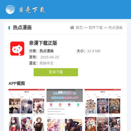
热点漫画
首页
>>
软件下载
>>
热点漫画
亲漫下载正版
分类：热点漫画
大小：
32.9 MB
发布：
2025-06-25
语言：
简体中文
安卓下载
APP截图