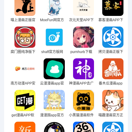
喵上漫画正版官
MoeFun网官方
次元天堂APP下
慕客漫画APP下
方版app免费下
app
载
载
载
腐门圈纯净版下
shaft官方版网
purnhurb下载
拷贝漫画正版下
载
站下载
安装
载
南方动漫APP安
云漫漫画app官
神漫画APP去广
番木瓜漫画app
卓版下载
方版下载安卓版
告下载安装免费
get漫画APP软
漫漫国app官方
小黑猫漫画软件
喵趣漫画官方正
件无广告最新版
下载最新
下载最新版
版下载2025版
下载