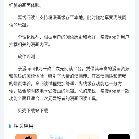
细腻的画面体验。
离线阅读：支持将漫画缓存至本地，随时随地享受离线阅
读的乐趣。
个性化推荐：根据用户的阅读历史和喜好，亲漫app为用户
推荐相关的漫画内容。
软件评测
亲漫app作为一款二次元阅读平台，凭借其丰富的漫画资源
和优质的阅读体验，吸引了大量的漫画迷。其高清画质和流畅
的翻页体验，令阅读过程更加舒适，离线缓存功能也十分方
便，适合随时随地享受漫画的乐趣。总的来说，亲漫app是一款
功能全面且适合二次元爱好者的漫画阅读工具。
贝壳下载站下载
相关应用