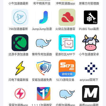
小牛加速器最新
和平精英开挂
冲鸭变速器app
屏幕方向管理器
版本下载安卓版
免费版（小丑新
APP正版下载安
app2024
版本防闪框架）
装
798加速器最新
JumpJump加速
火烧云加速器官
PUBG Tool画质
版下载
器app
网
助手官方版下载
迅游手游加速器
推特专用加速器
星辰社区APP下
小牛加速器安卓
APP手机版下载
永久免费安卓下
载
下载免费正版A
载
pp
闪电下载最新版
安易加速器免费
5173游戏交易
anycast官网下
下载
下载
平台官网版
载
雷霆加速器app
1.1.1.1加速器安
白鲸加速器app
画质mxpro最新