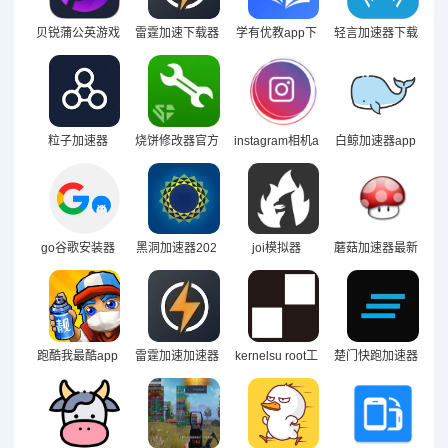
贝锐蒲公英游戏
雷霆加速下载器
学有优教app下
轻言加速器下载
版下载
app下载
载
粒子加速器
烧饼修改器官方
instagram相机a
白鲸加速器app
正版app下载
pp
下载安装2023
最新版
go谷歌安装器
黑洞加速器202
joi模拟器
蘑菇加速器最新
三件套免费下载
5最新下载
安卓2023
跑酷我最酷app
雷霆加速加速器
kernelsu root工
楚门快跑加速器
手机版
安卓免费
具官方下载手机
app
版2024最新版